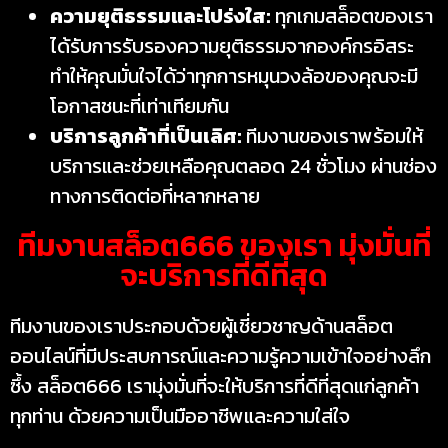
ความยุติธรรมและโปร่งใส:
ทุกเกมสล็อตของเรา
ได้รับการรับรองความยุติธรรมจากองค์กรอิสระ
ทำให้คุณมั่นใจได้ว่าทุกการหมุนวงล้อของคุณจะมี
โอกาสชนะที่เท่าเทียมกัน
บริการลูกค้าที่เป็นเลิศ:
ทีมงานของเราพร้อมให้
บริการและช่วยเหลือคุณตลอด 24 ชั่วโมง ผ่านช่อง
ทางการติดต่อที่หลากหลาย
ทีมงานสล็อต666 ของเรา มุ่งมั่นที่
จะบริการที่ดีที่สุด
ทีมงานของเราประกอบด้วยผู้เชี่ยวชาญด้านสล็อต
ออนไลน์ที่มีประสบการณ์และความรู้ความเข้าใจอย่างลึก
ซึ้ง สล็อต666 เรามุ่งมั่นที่จะให้บริการที่ดีที่สุดแก่ลูกค้า
ทุกท่าน ด้วยความเป็นมืออาชีพและความใส่ใจ